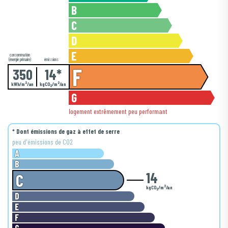
B
C
D
E
consommation
(énergie primaire)
émissions
F
350
14*
2
2
kWh/m
/an
kgCO
/m
/an
2
G
logement extrêmement peu performant
* Dont émissions de gaz à effet de serre
peu d'émissions de CO2
A
B
14
C
2
kgCO
/m
/an
2
D
E
F